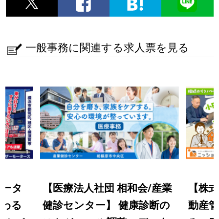
一般事務に関連する求人票を見る
モータ
【医療法人社団 相和会/産業
【株
関わる
健診センター】 健康診断の
動産管