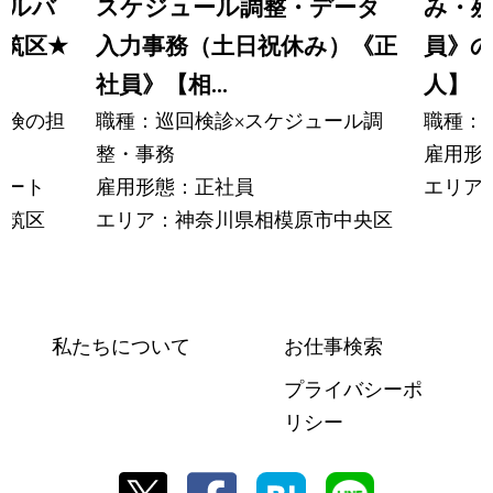
アルバ
スケジュール調整・データ
み・
都筑区
★
入力事務（土日祝休み）《正
員》
社員》【相...
人】
保険の担
職種：巡回検診×スケジュール調
職種：
整・事務
雇用形
パート
雇用形態：正社員
エリア
都筑区
エリア：神奈川県相模原市中央区
私たちについて
お仕事検索
プライバシーポ
リシー