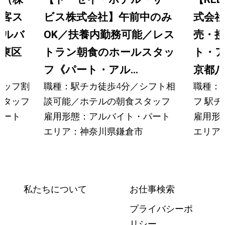
接客ス
ビス株式会社】午前中のみ
式会社
アルバ
OK／扶養内勤務可能／レス
売・
江東区
トラン朝食のホールスタッ
ト・
フ《パート・アル...
京都八.
タッフ割
職種：駅チカ徒歩4分／シフト相
職種：
スタッフ
談可能／ホテルの朝食スタッフ
フ 駅
パート
雇用形態：アルバイト・パート
雇用形
エリア：神奈川県鎌倉市
エリア
私たちについて
お仕事検索
プライバシーポ
リシー