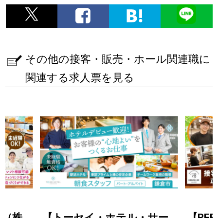
その他の接客・販売・ホール関連職に
関連する求人票を見る
ベ-（株
【トーセイ・ホテル・サー
【REB