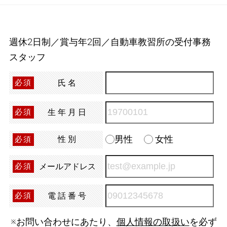
週休2日制／賞与年2回／自動車教習所の受付事務
スタッフ
氏名
必須
生年月日
必須
男性
女性
性別
必須
メールアドレス
必須
電話番号
必須
※お問い合わせにあたり、
個人情報の取扱い
を必ず